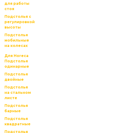
для работы
стоя
Подстолья с
регулировкой
высоты
Подстолья
мобильные
на колесах
Для Horeca
Подстолья
одинарные
Подстолья
двойные
Подстолья
на стальном
листе
Подстолья
барные
Подстолья
квадратные
Подстолья