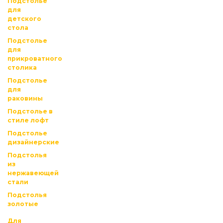
Подстолье
для
детского
стола
Подстолье
для
прикроватного
столика
Подстолье
для
раковины
Подстолье в
стиле лофт
Подстолье
дизайнерские
Подстолья
из
нержавеющей
стали
Подстолья
золотые
Для