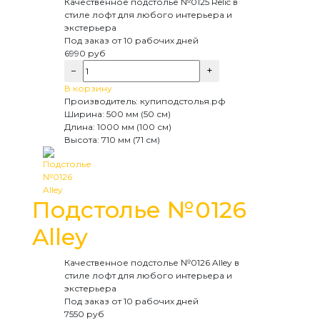
Качественное подстолье №0125 Relic в
стиле лофт для любого интерьера и
экстерьера
Под заказ
от 10 рабочих дней
6990
руб
−
+
В корзину
Производитель:
купиподстолья.рф
Ширина:
500 мм (50 см)
Длина:
1000 мм (100 см)
Высота:
710 мм (71 см)
Подстолье №0126
Alley
Качественное подстолье №0126 Alley в
стиле лофт для любого интерьера и
экстерьера
Под заказ
от 10 рабочих дней
7550
руб