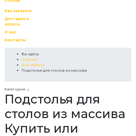
столов
Как заказать
Доставка и
оплата
О нас
Контакты
Вы здесь:
Главная
Для HoReCa
Подстолья для столов из массива
Категория →
Подстолья для
столов из массива
Купить или