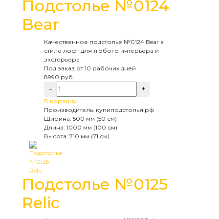
Подстолье №0124
Bear
Качественное подстолье №0124 Bear в
стиле лофт для любого интерьера и
экстерьера
Под заказ
от 10 рабочих дней
8990
руб
−
+
В корзину
Производитель:
купиподстолья.рф
Ширина:
500 мм (50 см)
Длина:
1000 мм (100 см)
Высота:
710 мм (71 см)
Подстолье №0125
Relic