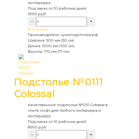
экстерьера
Под заказ
от 10 рабочих дней
9990
руб
−
+
В корзину
Производитель:
купиподстолья.рф
Ширина:
500 мм (50 см)
Длина:
1000 мм (100 см)
Высота:
710 мм (71 см)
Подстолье №0111
Colossal
Качественное подстолье №0111 Colossal в
стиле лофт для любого интерьера и
экстерьера
Под заказ
от 10 рабочих дней
8990
руб
−
+