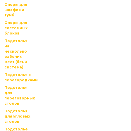
Опоры для
шкафов и
тумб
Опоры для
системных
блоков
Подстолья
на
несколько
рабочих
мест (бенч
система)
Подстолья с
перегородками
Подстолья
для
переговорных
столов
Подстолья
для угловых
столов
Подстолье