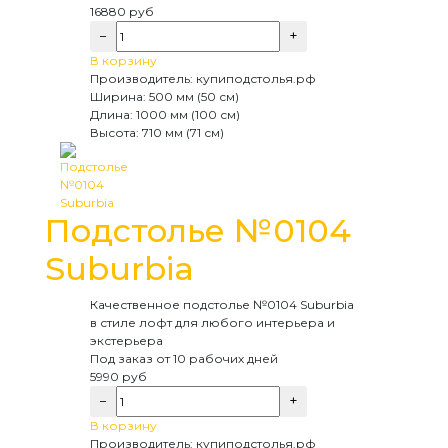
16880
руб
−
+
В корзину
Производитель:
купиподстолья.рф
Ширина:
500 мм (50 см)
Длина:
1000 мм (100 см)
Высота:
710 мм (71 см)
Подстолье №0104
Suburbia
Качественное подстолье №0104 Suburbia
в стиле лофт для любого интерьера и
экстерьера
Под заказ
от 10 рабочих дней
5990
руб
−
+
В корзину
Производитель:
купиподстолья.рф