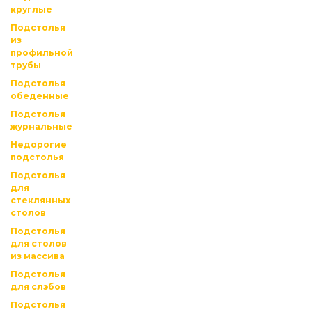
круглые
Подстолья
из
профильной
трубы
Подстолья
обеденные
Подстолья
журнальные
Недорогие
подстолья
Подстолья
для
стеклянных
столов
Подстолья
для столов
из массива
Подстолья
для слэбов
Подстолья