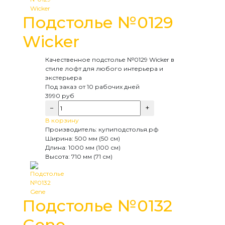
Подстолье №0129
Wicker
Качественное подстолье №0129 Wicker в
стиле лофт для любого интерьера и
экстерьера
Под заказ
от 10 рабочих дней
3990
руб
−
+
В корзину
Производитель:
купиподстолья.рф
Ширина:
500 мм (50 см)
Длина:
1000 мм (100 см)
Высота:
710 мм (71 см)
Подстолье №0132
Gene