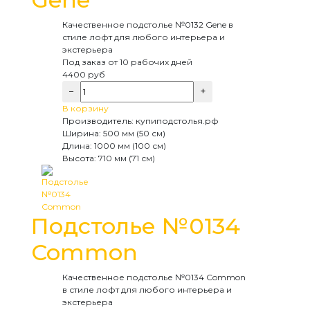
Качественное подстолье №0132 Gene в
стиле лофт для любого интерьера и
экстерьера
Под заказ
от 10 рабочих дней
4400
руб
−
+
В корзину
Производитель:
купиподстолья.рф
Ширина:
500 мм (50 см)
Длина:
1000 мм (100 см)
Высота:
710 мм (71 см)
Подстолье №0134
Common
Качественное подстолье №0134 Common
в стиле лофт для любого интерьера и
экстерьера