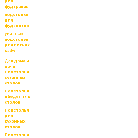
для
фудтраков
подстолья
для
фудкортов
уличные
подстолья
для летних
кафе
Для дома и
дачи
Подстолья
кухонных
столов
Подстолья
обеденных
столов
Подстолья
для
кухонных
столов
Подстолья