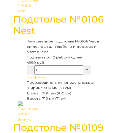
Подстолье №0106
Nest
Качественное подстолье №0106 Nest в
стиле лофт для любого интерьера и
экстерьера
Под заказ
от 10 рабочих дней
4990
руб
−
+
В корзину
Производитель:
купиподстолья.рф
Ширина:
500 мм (50 см)
Длина:
1000 мм (100 см)
Высота:
710 мм (71 см)
Подстолье №0109