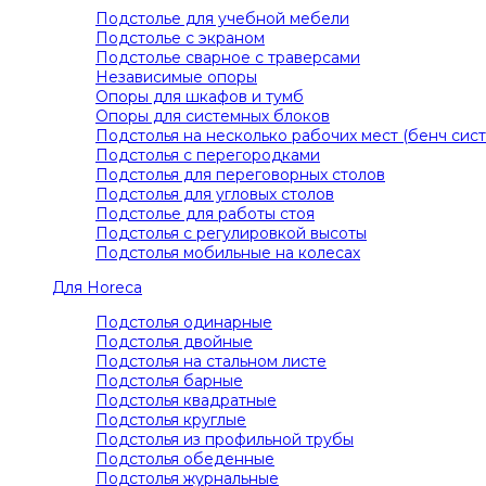
Подстолье для учебной мебели
Подстолье c экраном
Подстолье сварное с траверсами
Независимые опоры
Опоры для шкафов и тумб
Опоры для системных блоков
Подстолья на несколько рабочих мест (бенч сист
Подстолья с перегородками
Подстолья для переговорных столов
Подстолья для угловых столов
Подстолье для работы стоя
Подстолья с регулировкой высоты
Подстолья мобильные на колесах
Для Horeca
Подстолья одинарные
Подстолья двойные
Подстолья на стальном листе
Подстолья барные
Подстолья квадратные
Подстолья круглые
Подстолья из профильной трубы
Подстолья обеденные
Подстолья журнальные