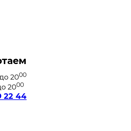
отаем
00
до 20
00
о 20
9 22 44