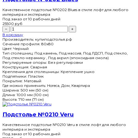
Качественное подстолье №0202 Blues в стиле лофт для любого
интерьера и экстерьера
Под заказ
от 10 рабочих дней
25500
руб
−
+
В корзину
Производитель:
купиподстолья.рф
Сечение профиля:
80х80
Цвет:
Черный
Тип столешниц:
Под камень, Под массив, Под ЛДСП, Под стекло,
Под стекло-керамику , Под акрил (эпоксидная смола)
Регулируемые опоры:
Без регулировки
Конструкция:
Сварная
Крепления для столешницы:
Крепление ушко
Подпятники:
Пластик
Покрытие:
Матовый
Где можно применить:
Horeca, Дом, Квартира
Ширина:
500 мм (50 см)
Длина:
1000 мм (100 см)
Высота:
710 мм (71 см)
Подстолье №0210 Veru
Качественное подстолье №0210 Veru в стиле лофт для любого
интерьера и экстерьера
Под заказ
от 10 рабочих дней