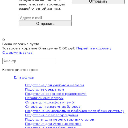
Отправить
ввести новый пароль для
вашей учетной записи.
Отправить
0
Ваша корзина пуста
Товаров в корзине
0
на сумму
0.00 руб
Перейти в корзину
Оформить заказ
Категории товаров
Для офиса
Подстолье для учебной мебели
Подстолье c экраном
Подстолье сварное с траверсами
Независимые опоры
Опоры для шкафов и тумб
Опоры для системных блоков
Подстолья на несколько рабочих мест (бенч система)
Подстолья с перегородками
Подстолья для переговорных столов
Подстолья для угловых столов
Подстолье для работы стоя