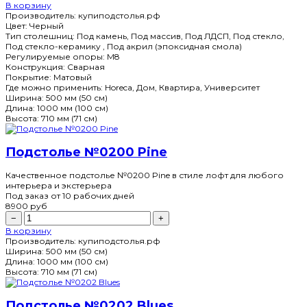
В корзину
Производитель:
купиподстолья.рф
Цвет:
Черный
Тип столешниц:
Под камень, Под массив, Под ЛДСП, Под стекло,
Под стекло-керамику , Под акрил (эпоксидная смола)
Регулируемые опоры:
M8
Конструкция:
Сварная
Покрытие:
Матовый
Где можно применить:
Horeca, Дом, Квартира, Университет
Ширина:
500 мм (50 см)
Длина:
1000 мм (100 см)
Высота:
710 мм (71 см)
Подстолье №0200 Pine
Качественное подстолье №0200 Pine в стиле лофт для любого
интерьера и экстерьера
Под заказ
от 10 рабочих дней
8900
руб
−
+
В корзину
Производитель:
купиподстолья.рф
Ширина:
500 мм (50 см)
Длина:
1000 мм (100 см)
Высота:
710 мм (71 см)
Подстолье №0202 Blues