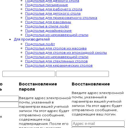
Подстолья для дачного стола
Подстолья письменные
Подстолье для рабочего стола
Подстолье для детского стола
Подстолье для прикроватного столика
Подстолье для раковины
Подстолье в стиле лофт
Подстолье дизайнерские
Подстолья из нержавеющей стали
Для производителей
Подстолья лофт
Подстолья для столов из массива
Подстолья для столов из эпоксидной смолы
Подстолья из нержавеющей стали
Подстолья для стеклянных столов
Подстолья для керамических столов
ю
Восстановление
Восстановление
ь
пароля
Введите адрес электронной
почты, указанный в
Введите адрес электронной
параметрах вашей учетной
почты, указанный в
записи. На этот адрес будет
параметрах вашей учетной
отправлено сообщение,
записи. На этот адрес будет
содержащее ваш логин.
отправлено сообщение,
я
содержащее код
подтверждения. После его
получения вы сможете