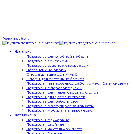
Режим работы
Для офиса
Подстолье для учебной мебели
Подстолье c экраном
Подстолье сварное с траверсами
Независимые опоры
Опоры для шкафов и тумб
Опоры для системных блоков
Подстолья на несколько рабочих мест (бенч система)
Подстолья с перегородками
Подстолья для переговорных столов
Подстолья для угловых столов
Подстолье для работы стоя
Подстолья с регулировкой высоты
Подстолья мобильные на колесах
Для HoReCa
Подстолья одинарные
Подстолья двойные
Подстолья на стальном листе
Подстолья барные