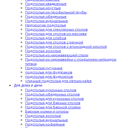
Подстолья квадратные
Подстолья круглые
Подстолья из профильной трубы
Подстолья обеденные
Подстолья журнальные
Недорогие подстолья
Подстолья для стеклянных столов
Подстолья для столов из массива
Подстолья для слэбов
Подстолья для столов с речкой
Подстолья для столов с эпоксидной смолой
Подстолья золотые
Подстолья из нержавеющей стали
Подстолья из нержавейки с покрытием нитридом
титана
Подстолья чугунные
подстолье для фудтраков
подстолья для фудкортов
уличные подстолья для летних кафе
Для дома и дачи
Подстолья кухонных столов
Подстолья обеденных столов
Подстолья для кухонных столов
Подстолья для барных столов
Подстолья для барной стойки
Барные ножки и опоры
Подстолья золотые
Подстолья журнальные
Подстолья кофейные