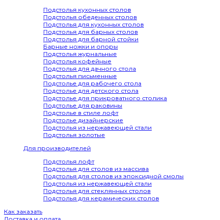
Подстолья кухонных столов
Подстолья обеденных столов
Подстолья для кухонных столов
Подстолья для барных столов
Подстолья для барной стойки
Барные ножки и опоры
Подстолья журнальные
Подстолья кофейные
Подстолья для дачного стола
Подстолья письменные
Подстолье для рабочего стола
Подстолье для детского стола
Подстолье для прикроватного столика
Подстолье для раковины
Подстолье в стиле лофт
Подстолье дизайнерские
Подстолья из нержавеющей стали
Подстолья золотые
Для производителей
Подстолья лофт
Подстолья для столов из массива
Подстолья для столов из эпоксидной смолы
Подстолья из нержавеющей стали
Подстолья для стеклянных столов
Подстолья для керамических столов
Как заказать
Доставка и оплата