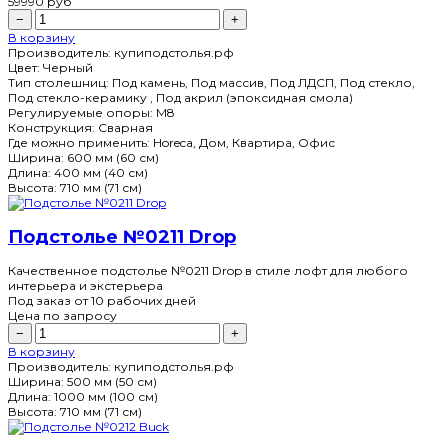
59990
руб
−
+
В корзину
Производитель:
купиподстолья.рф
Цвет:
Черный
Тип столешниц:
Под камень, Под массив, Под ЛДСП, Под стекло,
Под стекло-керамику , Под акрил (эпоксидная смола)
Регулируемые опоры:
M8
Конструкция:
Сварная
Где можно применить:
Horeca, Дом, Квартира, Офис
Ширина:
600 мм (60 см)
Длина:
400 мм (40 см)
Высота:
710 мм (71 см)
Подстолье №0211 Drop
Качественное подстолье №0211 Drop в стиле лофт для любого
интерьера и экстерьера
Под заказ
от 10 рабочих дней
Цена по запросу
−
+
В корзину
Производитель:
купиподстолья.рф
Ширина:
500 мм (50 см)
Длина:
1000 мм (100 см)
Высота:
710 мм (71 см)