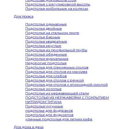
Подстолья с регулировкой высоты
Подстолья мобильные на колесах
Для Horeca
Подстолья одинарные
Подстолья двойные
Подстолья на стальном листе
Подстолья барные
Подстолья квадратные
Подстолья круглые
Подстолья из профильной трубы
Подстолья обеденные
Подстолья журнальные
Недорогие подстолья
Подстолья для стеклянных столов
Подстолья для столов из массива
Подстолья для слэбов
Подстолья для столов с речкой
Подстолья для столов с эпоксидной смолой
Подстолья золотые
Подстолья из нержавеющей стали
ПОДСТОЛЬЯ ИЗ НЕРЖАВЕЙКИ С ПОКРЫТИЕМ
НИТРИДОМ ТИТАНА
Подстолья чугунные
подстолье для фудтраков
подстолья для фудкортов
уличные подстолья для летних кафе
Для дома и дачи