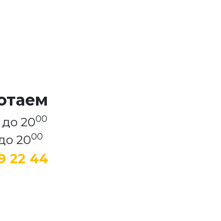
отаем
00
до 20
00
до 20
9 22 44