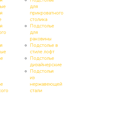
я
Подстолье
ные
для
я
прикроватного
е
столика
я
Подстолье
ого
для
раковины
я
Подстолье в
ные
стиле лофт
ье
Подстолье
дизайнерские
Подстолья
из
ье
нержавеющей
кого
стали