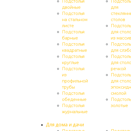
Подстолья
Подстоль
двойные
для
Подстолья
стеклянн
на стальном
столов
листе
Подстоль
Подстолья
для стол
барные
из масси
Подстолья
Подстоль
квадратные
для слэб
Подстолья
Подстоль
круглые
для столо
Подстолья
речкой
из
Подстоль
профильной
для столо
трубы
эпоксид
Подстолья
смолой
обеденные
Подстоль
Подстолья
золотые
журнальные
Для дома и дачи