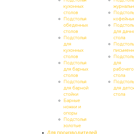
Подстолья
Подстоль
кухонных
журналь
столов
Подстоль
Подстолья
кофейны
обеденных
Подстоль
столов
для дачн
Подстолья
стола
для
Подстоль
кухонных
письмен
столов
Подстол
Подстолья
для
для барных
рабочего
столов
стола
Подстолья
Подстол
для барной
для детс
стойки
стола
Барные
ножки и
опоры
Подстолья
золотые
Для производителей