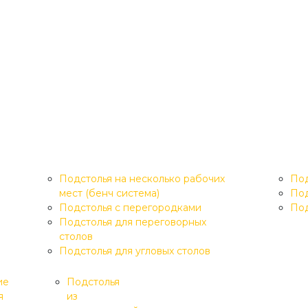
Подстолья на несколько рабочих
Под
мест (бенч система)
Под
Подстолья с перегородками
Под
Подстолья для переговорных
столов
Подстолья для угловых столов
ие
Подстолья
я
из