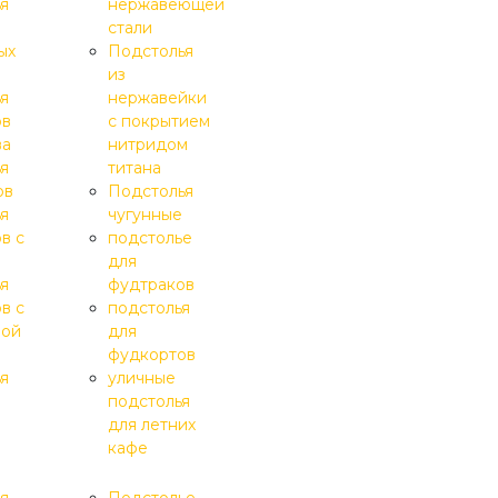
я
нержавеющей
стали
ых
Подстолья
из
я
нержавейки
ов
с покрытием
ва
нитридом
я
титана
ов
Подстолья
я
чугунные
в с
подстолье
для
я
фудтраков
в с
подстолья
ной
для
фудкортов
я
уличные
подстолья
для летних
кафе