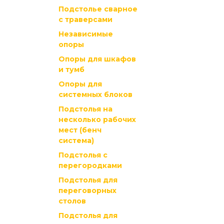
Подстолье сварное
с траверсами
Независимые
опоры
Опоры для шкафов
и тумб
Опоры для
системных блоков
Подстолья на
несколько рабочих
мест (бенч
система)
Подстолья с
перегородками
Подстолья для
переговорных
столов
Подстолья для